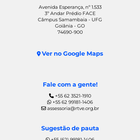
Avenida Esperança, nº 1.533
3º Andar Prédio FACE
Câmpus Samambaia - UFG
Goiânia - GO
74690-900
Ver no Google Maps
Fale com a gente!
+55 62 3521-1910
+55 62 99181-1406
assessoria@rtve.org.br
Sugestão de pauta
+55 (62) 99181-1406