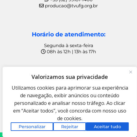
producao@tvufg.org.br
Horário de atendimento:
Segunda à sexta-feira
08h às 12h | 13h às 17h
Ouvidoria
Valorizamos sua privacidade
+55 (62) 99815-1049
Utilizamos cookies para aprimorar sua experiência
ouvidoria@rtve.org.br
de navegação, exibir anúncios ou conteúdo
personalizado e analisar nosso tráfego. Ao clicar
TV UFG © Copyright 2009 – 2025
Fundação Rádio e Televisão
em “Aceitar todos”, você concorda com nosso uso
Educativa e Cultural
de cookies.
Termo de Uso e Aviso de Privacidade
Personalizar
Rejeitar
Aceitar tudo