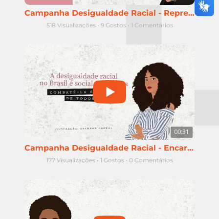
Campanha Desigualdade Racial - Representatividade da população negra
518 Visualizações
•
9 Gostos
•
1 Comentários
00:31
Campanha Desigualdade Racial - Encarceramento de mulheres negras
177 Visualizações
•
1 Gostos
•
0 Comentários