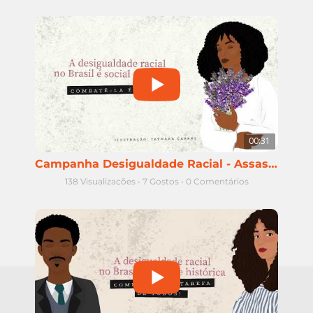
00:31
Campanha Desigualdade Racial - Assassinatos de mulheres negras
138 Visualizações
•
7 Gostos
•
0 Comentários