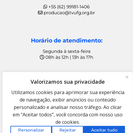
+55 (62) 99181-1406
producao@tvufg.org.br
Horário de atendimento:
Segunda à sexta-feira
08h às 12h | 13h às 17h
Ouvidoria
Valorizamos sua privacidade
+55 (62) 99815-1049
Utilizamos cookies para aprimorar sua experiência
ouvidoria@rtve.org.br
de navegação, exibir anúncios ou conteúdo
personalizado e analisar nosso tráfego. Ao clicar
TV UFG © Copyright 2009 – 2025
Fundação Rádio e Televisão
em “Aceitar todos”, você concorda com nosso uso
Educativa e Cultural
de cookies.
Termo de Uso e Aviso de Privacidade
Personalizar
Rejeitar
Aceitar tudo