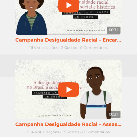
00:31
Campanha Desigualdade Racial - Encarceramento de homens negros
111 Visualizações
•
2 Gostos
•
0 Comentários
00:31
Campanha Desigualdade Racial - Assassinatos de jovens negros
554 Visualizações
•
13 Gostos
•
0 Comentários