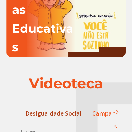
as
Educativa
s
Videoteca
Desigualdade Social
Campanha Xix