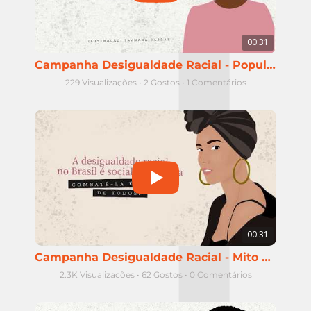
00:31
Campanha Desigualdade Racial - População negra no ensino superior
229 Visualizações
•
2 Gostos
•
1 Comentários
00:31
Campanha Desigualdade Racial - Mito da Democracia Racial
2.3K Visualizações
•
62 Gostos
•
0 Comentários