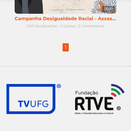
00:31
Campanha Desigualdade Racial - Assassinato da população negra
248 Visualizações
•
2 Gostos
•
2 Comentários
1