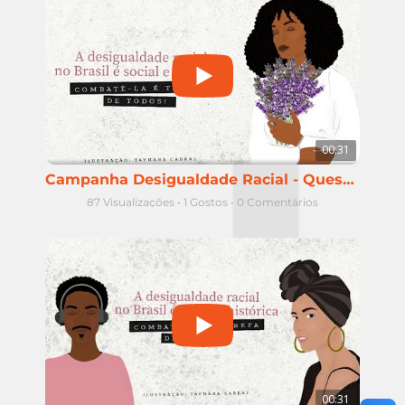
00:31
Campanha Desigualdade Racial - Questão racial em Goiânia
87 Visualizações
•
1 Gostos
•
0 Comentários
00:31