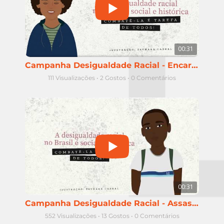
00:31
Campanha Desigualdade Racial - Encarceramento de homens negros
111 Visualizações
•
2 Gostos
•
0 Comentários
00:31
Campanha Desigualdade Racial - Assassinatos de jovens negros
552 Visualizações
•
13 Gostos
•
0 Comentários