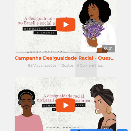
00:31
Campanha Desigualdade Racial - Questão racial em Goiânia
86 Visualizações
•
1 Gostos
•
0 Comentários
00:31