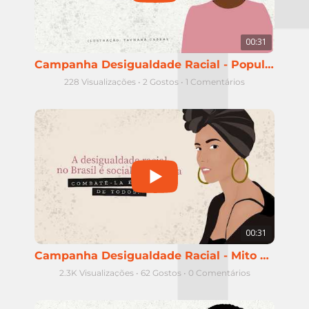
00:31
Campanha Desigualdade Racial - População negra no ensino superior
228 Visualizações
•
2 Gostos
•
1 Comentários
00:31
Campanha Desigualdade Racial - Mito da Democracia Racial
2.3K Visualizações
•
62 Gostos
•
0 Comentários