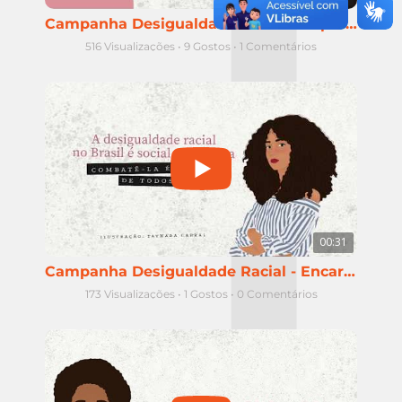
Campanha Desigualdade Racial - Representatividade da população negra
516 Visualizações
•
9 Gostos
•
1 Comentários
00:31
Campanha Desigualdade Racial - Encarceramento de mulheres negras
173 Visualizações
•
1 Gostos
•
0 Comentários