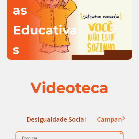
as
Educativa
s
Videoteca
Desigualdade Social
Campanha Xix