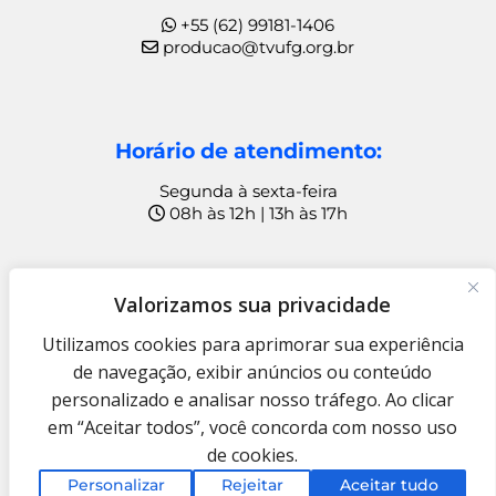
+55 (62) 99181-1406
producao@tvufg.org.br
Horário de atendimento:
Segunda à sexta-feira
08h às 12h | 13h às 17h
Ouvidoria
Valorizamos sua privacidade
+55 (62) 99815-1049
Utilizamos cookies para aprimorar sua experiência
ouvidoria@rtve.org.br
de navegação, exibir anúncios ou conteúdo
personalizado e analisar nosso tráfego. Ao clicar
TV UFG © Copyright 2009 – 2025
Fundação Rádio e Televisão
em “Aceitar todos”, você concorda com nosso uso
Educativa e Cultural
de cookies.
Termo de Uso e Aviso de Privacidade
Personalizar
Rejeitar
Aceitar tudo