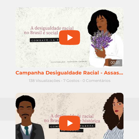
00:31
Campanha Desigualdade Racial - Assassinatos de mulheres negras
138 Visualizações
•
7 Gostos
•
0 Comentários