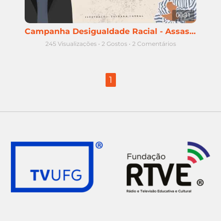
00:31
Campanha Desigualdade Racial - Assassinato da população negra
245 Visualizações
•
2 Gostos
•
2 Comentários
1